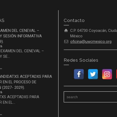
AS
Contacto
XAMEN DEL CENEVAL –
C.P. 04730 Coyoacán, Ciud
Y SESIÓN INFORMATIVA
México
9).
oficina@uwcmexico.org
26
 EXAMEN DEL CENEVAL –
 SE...
Redes Sociales
..
CANDIDATXS ACEPTADXS PARA
R EN EL PROCESO DE
(2027- 2029).
26
XS ACEPTADXS PARA
 EN EL...
..