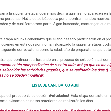
n a la siguiente etapa, queremos decir a quienes no aparecen en la l
mo personas. Habla de su búsqueda por encontrar mundos nuevos, no s
 rodea y de cual formamos parte. Sigan buscando, mantengan sus me
!
e etapa algunxs candidatxs que el año pasado participaron en el p
an, quienes en esta ocasión no han alcanzado la siguiente etapa, pod
a siguiente convocatoria como la edad, año de preparatoria que est
datxs que continúan participando en el proceso de selección, así co
omento estén muy pendientes de nuestro sitio web ya que en los s
e selección: las actividades grupales, que se realizarán los días 8
as no se pueden modificar.
LISTA DE CANDIDATOS AQUÍ
etapa del proceso de selección.
¡Felicidades!
Esta etapa consiste en
e
mo avisamos en notas anteriores se realizarán los días: