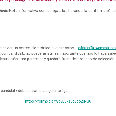
ado
8 y domingo 9 de noviembre, y sábado 15 y domingo 16 de novi
iente
Nota Informativa con las ligas, los horarios, la conformación d
 enviar un correo electrónico a la dirección
oficina@uwcmexico.o
n algún candidatx no puede asistir, es importante que nos lo haga sa
declinación
para participar y quedará fuera del proceso de selección.
candidatx debe entrar a la siguiente liga:
https://forms.gle/WbyL3ksJg7cpZiRQ6