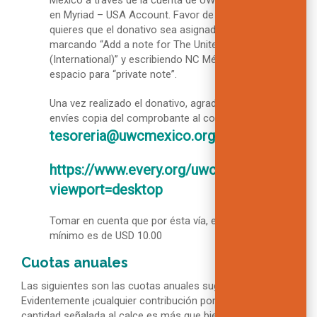
México a través de la cuenta de UWC International
en Myriad – USA Account. Favor de indicar que
quieres que el donativo sea asignado a nosotros
marcando “Add a note for The United World Colleges
(International)” y escribiendo NC México en el
espacio para “private note”.
Una vez realizado el donativo, agradeceremos nos
envíes copia del comprobante al correo
tesoreria@uwcmexico.org
https://www.every.org/uwcint?
viewport=desktop
Tomar en cuenta que por ésta vía, el donativo
mínimo es de USD 10.00
Cuotas anuales
Las siguientes son las cuotas anuales sugeridas vigentes.
Evidentemente ¡cualquier contribución por encima de la
cantidad señalada al calce es más que bienvenida!