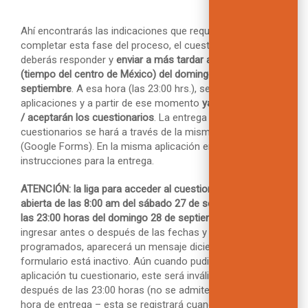
Ahí encontrarás las indicaciones que requerirás para
completar esta fase del proceso, el cuestionario que
deberás responder y
enviar a más tardar a las 23:00 horas
(tiempo del centro de México) del domingo 28 de
septiembre
. A esa hora (las 23:00 hrs.), se cerrarán las
aplicaciones y a partir de ese momento
ya no se recibirán
/ aceptarán los cuestionarios
. La entrega de los
cuestionarios se hará a través de la misma aplicación
(Google Forms). En la misma aplicación encontrarás las
instrucciones para la entrega.
ATENCIÓN: la liga para acceder al cuestionario sólo estará
abierta de las 8:00 am del sábado 27 de septiembre hasta
las 23:00 horas del domingo 28 de septiembre
. Si intentas
ingresar antes o después de las fechas y horarios
programados, aparecerá un mensaje diciendo que el
formulario está inactivo. Aún cuando pudieras subir a la
aplicación tu cuestionario, este será inválido si entregas
después de las 23:00 horas (no se admiten retrasos en la
hora de entrega – esta se registrará cuando entregues el