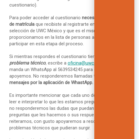
cuestionario).
Para poder acceder al cuestionario
necesitarás el número
de matrícula
que recibiste al registrarte en el proceso de
selección de UWC México y que es el mismo que te
proporcionamos en la lista de personas aceptadas a
participar en esta etapa del proceso.
Si mientras respondes el cuestionario tienes algún
problema técnico
, escribe a
oficina@uwcmexico.org
o
manda un WhatsApp al 5639534245 para que te
apoyemos. No responderemos llamadas telefónicas;
sólo
mensajes por la aplicación de WhastApp.
Es importante mencionar que cada uno de ustedes debe
leer e interpretar lo que les estamos preguntando. Por ello,
no responderemos las dudas que puedan surgir sobre las
preguntas que les hacemos o sus respuestas. Pero,
reiteramos, con gusto apoyaremos a resolver los
problemas técnicos que pudieran surgir.