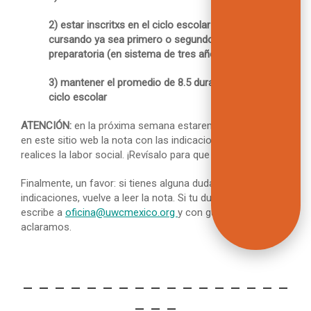
2) estar inscritxs en el ciclo escolar 2024 – 2025, y
cursando ya sea primero o segundo año de
preparatoria (en sistema de tres años)
3) mantener el promedio de 8.5 durante todo este
ciclo escolar
ATENCIÓN:
en la próxima semana estaremos publicando
en este sitio web la nota con las indicaciones para que
realices la labor social. ¡Revísalo para que no te pierdas!
Finalmente, un favor: si tienes alguna duda sobre estas
indicaciones, vuelve a leer la nota. Si tu duda persiste,
escribe a
oficina@uwcmexico.org
y con gusto te la
aclaramos.
– – – – – – – – – – – – – – – – –
– – –