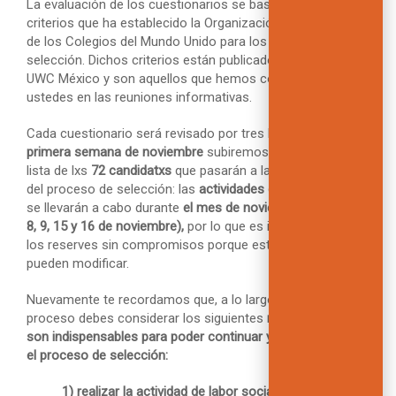
La evaluación de los cuestionarios se basará en los
criterios que ha establecido la Organización Internacional
de los Colegios del Mundo Unido para los procesos de
selección. Dichos criterios están publicados en el sitio de
UWC México y son aquellos que hemos compartido con
ustedes en las reuniones informativas.
Cada cuestionario será revisado por tres lectores y
en
la
primera
semana
de
noviembre
subiremos en este sitio la
lista de lxs
72 candidatxs
que pasarán a la siguiente etapa
del proceso de selección: las
actividades grupales.
Éstas
se llevarán a cabo durante
el mes de noviembre (los días
8,
9, 15 y 16
de noviembre),
por lo que es importante que
los reserves sin compromisos porque estas fechas no se
pueden modificar.
Nuevamente te recordamos que, a lo largo de este
proceso debes considerar los siguientes
requisitos que
son indispensables para poder continuar y mantenerte en
el proceso de selección:
1) realizar la actividad de labor social